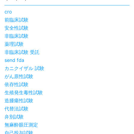
cro
前臨床試験
安全性試験
非臨床試験
薬理試験
非臨床試験 受託
send fda
カニクイザル 試験
がん原性試験
依存性試験
生殖発生毒性試験
造腫瘍性試験
代替法試験
弁別試験
無麻酔眼圧測定
自己投与試験